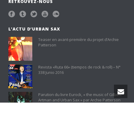
RETROUVEZ-NOUS
L’ACTU D’URBAN SAX
Teaser en avant-première du projet d’Archie
Patterson
Revista «Ruta 66» (tiempos de rock & roll) – N°
338 Junio 2016
Parution du livre Eurock, « the music of Gilbert
Artman and Urban Sax » par Archie Patterson